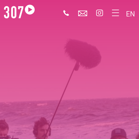
🕻
✉


EN