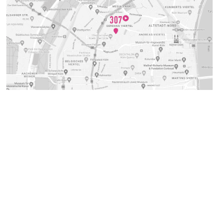
Pressekontakt
Studio Hamburg Produktion Gruppe GmbH
Alexa Rothmund
fon
+49 40 66884801
e-mail