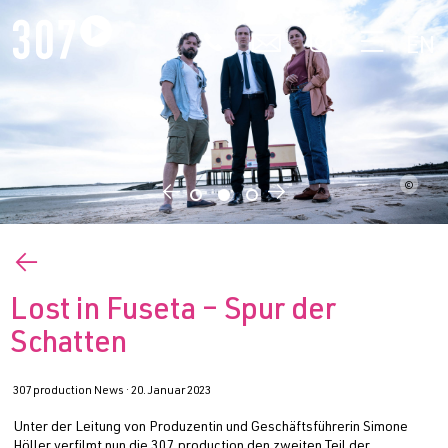
🕻
✉


EN
©
©
©
←
→
←
Lost in Fuseta – Spur der
Schatten
307 production News ·
20. Januar 2023
Unter der Leitung von Produzentin und Geschäftsführerin Simone
Höller verfilmt nun die 307 production den zweiten Teil der