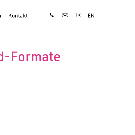
🕻
✉

EN
n
Kontakt
nd-Formate