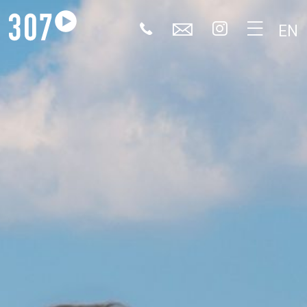
🕻
✉


EN