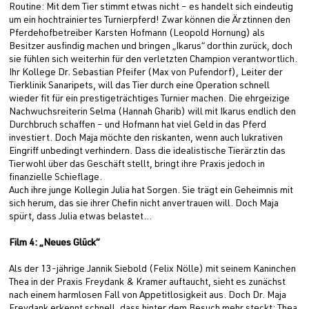
Routine: Mit dem Tier stimmt etwas nicht – es handelt sich eindeutig
um ein hochtrainiertes Turnierpferd! Zwar können die Ärztinnen den
Pferdehofbetreiber Karsten Hofmann (Leopold Hornung) als
Besitzer ausfindig machen und bringen „Ikarus“ dorthin zurück, doch
sie fühlen sich weiterhin für den verletzten Champion verantwortlich.
Ihr Kollege Dr. Sebastian Pfeifer (Max von Pufendorf), Leiter der
Tierklinik Sanaripets, will das Tier durch eine Operation schnell
wieder fit für ein prestigeträchtiges Turnier machen. Die ehrgeizige
Nachwuchsreiterin Selma (Hannah Gharib) will mit Ikarus endlich den
Durchbruch schaffen – und Hofmann hat viel Geld in das Pferd
investiert. Doch Maja möchte den riskanten, wenn auch lukrativen
Eingriff unbedingt verhindern. Dass die idealistische Tierärztin das
Tierwohl über das Geschäft stellt, bringt ihre Praxis jedoch in
finanzielle Schieflage.
Auch ihre junge Kollegin Julia hat Sorgen. Sie trägt ein Geheimnis mit
sich herum, das sie ihrer Chefin nicht anvertrauen will. Doch Maja
spürt, dass Julia etwas belastet…
Film 4: „Neues Glück“
Als der 13-jährige Jannik Siebold (Felix Nölle) mit seinem Kaninchen
Thea in der Praxis Freydank & Kramer auftaucht, sieht es zunächst
nach einem harmlosen Fall von Appetitlosigkeit aus. Doch Dr. Maja