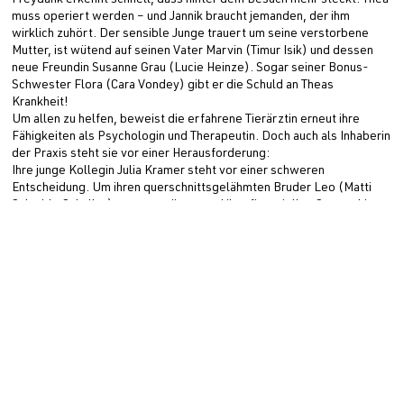
Freydank erkennt schnell, dass hinter dem Besuch mehr steckt: Thea
muss operiert werden – und Jannik braucht jemanden, der ihm
wirklich zuhört. Der sensible Junge trauert um seine verstorbene
Mutter, ist wütend auf seinen Vater Marvin (Timur Isik) und dessen
neue Freundin Susanne Grau (Lucie Heinze). Sogar seiner Bonus-
Schwester Flora (Cara Vondey) gibt er die Schuld an Theas
Krankheit!
Um allen zu helfen, beweist die erfahrene Tierärztin erneut ihre
Fähigkeiten als Psychologin und Therapeutin. Doch auch als Inhaberin
der Praxis steht sie vor einer Herausforderung:
Ihre junge Kollegin Julia Kramer steht vor einer schweren
Entscheidung. Um ihren querschnittsgelähmten Bruder Leo (Matti
Schmidt-Schaller) zu unterstützen und ihre finanziellen Sorgen hinter
sich zu lassen, zieht sie einen lukrativen Jobwechsel in Betracht.
Wenn Maja ihre geschätzte Kollegin nicht verlieren will, muss sie
auch hier die beste Lösung finden…
ZWEI FRAUEN FÜR ALLE FÄLLE ist eine Produktion der 307
PRODUCTION im Auftrag der ARD Degeto Film für die ARD.
Hinter der Kamera steht Nathalie Wiedemann.
Produzentin ist Simone Höller, Executive Producer ist Josefine
Bohlken, Junior Producerin Jolina Simpson.
Die Redaktion liegt bei Stefan Kruppa und Eva Scholz (ARD Degeto
Film).