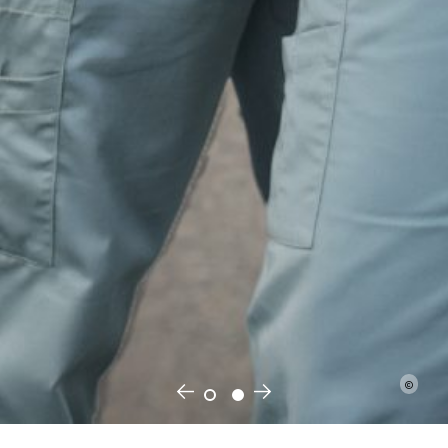
©
©
←
→